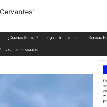
e Cervantes"
s
¿Quiénes Somos?
Logros Transversales
Servicio Es
Actividades Especiales
És
se
añ
wi
pe