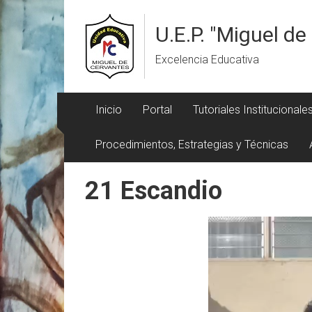
Saltar
al
U.E.P. "Miguel d
contenido
Excelencia Educativa
Inicio
Portal
Tutoriales Institucionale
Procedimientos, Estrategias y Técnicas
21 Escandio