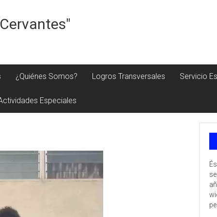
e Cervantes"
s
¿Quiénes Somos?
Logros Transversales
Servicio Es
Actividades Especiales
És
se
añ
wi
pe